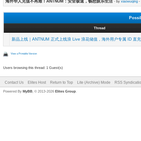
海外华人充值不再难！ANTNUM：安全极速，畅想娱乐生活
- by
xiaowuqing
-
Possi
Thread
新品上线｜ANTNUM 正式上线浪 Live 浪花储值，海外用户专属 ID 直
View a Printable Version
Users browsing this thread: 1 Guest(s)
Contact Us
Elites Host
Return to Top
Lite (Archive) Mode
RSS Syndicati
Powered By
MyBB
, © 2013-2026
Elites Group
.