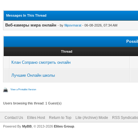
Messages In This Thread
Веб-камеры мира онлайн
- by
filipovmarat
- 06-08-2026, 07:34 AM
Possi
Thread
Клан Сопрано смотреть онлайн
Лучшие Онлайн школы
View a Printable Version
Users browsing this thread: 1 Guest(s)
Contact Us
Elites Host
Return to Top
Lite (Archive) Mode
RSS Syndicati
Powered By
MyBB
, © 2013-2026
Elites Group
.