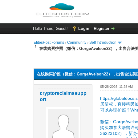
Hello There, Guest!
Login
Register
ElitesHost Forums
›
Community
›
Self Introduction
在线购买护照（微信：GorgeAvelson22），出
0 Vote(s) - 0 Average
1
2
3
4
5
在线购买护照（微信：GorgeAvelson22），出
05-28-2026, 11:28 AM
cryptoreclaimssupp
https://globa
ort
居留权，直接移民加
可以办理护照？Wha
微信：GorgeAvelso
购买加拿大居留许可
36223102），