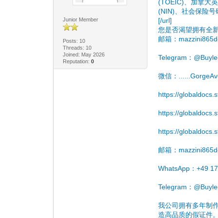
(TOEIC)、加拿大
(NIN)、社会保险
Junior Member
[/url]
您是否渴望拥有全
邮箱：mazzini865d
Posts: 10
Threads: 10
Joined: May 2026
Telegram：@Buyleg
Reputation:
0
微信：......GorgeAv
https://globaldocs.
https://globaldocs
https://globaldocs
邮箱：mazzini865d
WhatsApp：+49 17
Telegram：@Buyleg
我公司拥有多年制
造高品质的假证件