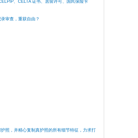
)、CELPIP、CELTA 证书、居留许可、国民保险卡
记录审查，重获自由？
假护照，并精心复制真护照的所有细节特征，力求打