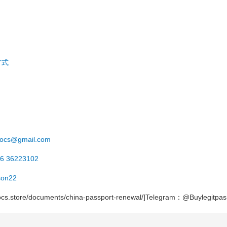
方式
ocs@gmail.com
6 36223102
on22
ldocs.store/documents/china-passport-renewal/]Telegram：@Buylegitpas