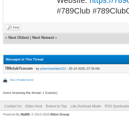
Website:
https://789
#789Club #789Club
Find
«
Next Oldest
|
Next Newest
»
Messages In This Thread
789club7cocom
- by
phammanhtien222
- 05-24-2026, 07:39 AM
View a Printable Version
Users browsing this thread: 1 Guest(s)
Contact Us
Elites Host
Return to Top
Lite (Archive) Mode
RSS Syndicati
Powered By
MyBB
, © 2013-2026
Elites Group
.