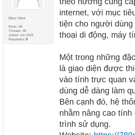
theo hướng cung cấp
internet, với mục ti
Elites Client
tiện cho người dùng 
Posts: 68
Threads: 68
thoại di động, máy t
Joined: Jun 2025
Reputation:
0
Một trong những đặ
là giao diện được th
vào tính trực quan v
dùng dễ dàng làm qu
Bên cạnh đó, hệ thố
nhằm nâng cao tính 
trình sử dụng.