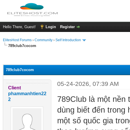
Hello There, Guest!
Login
Register
ElitesHost Forums
›
Community
›
Self Introduction
789club7cocom
ge
789club7cocom
05-24-2026, 07:39 AM
Client
phammanhtien22
789Club là một nền t
2
dùng biết đến trong 
một số quốc gia tro