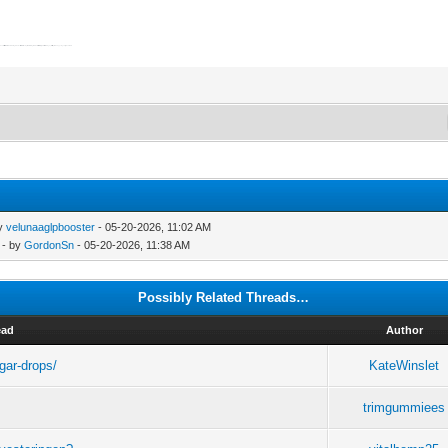
 Produkten ersätter inte medicinsk behandling men kan vara ett värdefullt komplement för många som söker bättre balans, energi och återhämtning. Lyssna alltid på din kropp och gör välgrundade val.
by
velunaaglpbooster
- 05-20-2026, 11:02 AM
- by
GordonSn
- 05-20-2026, 11:38 AM
Possibly Related Threads…
ead
Author
gar-drops/
KateWinslet
trimgummiees