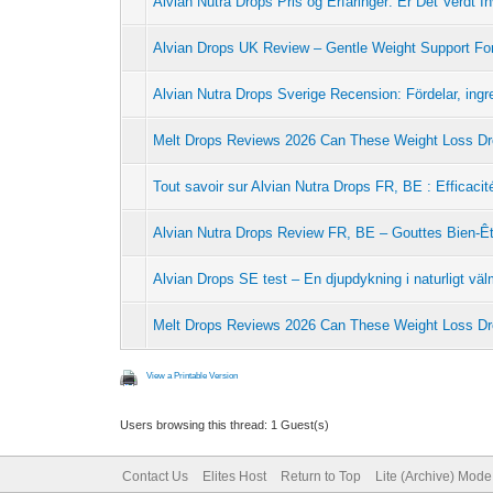
Alvian Nutra Drops Pris og Erfaringer: Er Det Verdt I
Alvian Drops UK Review – Gentle Weight Support Fo
Alvian Nutra Drops Sverige Recension: Fördelar, ingr
Melt Drops Reviews 2026 Can These Weight Loss Dro
Tout savoir sur Alvian Nutra Drops FR, BE : Efficacité
Alvian Nutra Drops Review FR, BE – Gouttes Bien-Ê
Alvian Drops SE test – En djupdykning i naturligt vä
Melt Drops Reviews 2026 Can These Weight Loss Dr
View a Printable Version
Users browsing this thread: 1 Guest(s)
Contact Us
Elites Host
Return to Top
Lite (Archive) Mode