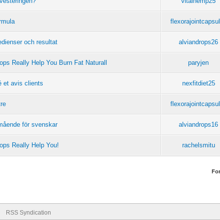
nvesteringen?
vitalhemp25
rmula
flexorajointcapsu
edienser och resultat
alviandrops26
ps Really Help You Burn Fat Naturall
paryjen
 et avis clients
nexfitdiet25
tre
flexorajointcapsu
lmående för svenskar
alviandrops16
ops Really Help You!
rachelsmitu
Fo
RSS Syndication