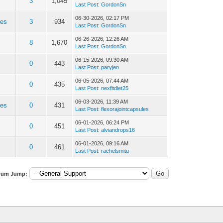
3
1,045
Last Post
:
GordonSn
06-30-2026, 02:17 PM
les
3
934
Last Post
:
GordonSn
06-26-2026, 12:26 AM
8
1,670
Last Post
:
GordonSn
06-15-2026, 09:30 AM
0
443
Last Post
:
paryjen
06-05-2026, 07:44 AM
0
435
Last Post
:
nexfitdiet25
06-03-2026, 11:39 AM
les
0
431
Last Post
:
flexorajointcapsules
06-01-2026, 06:24 PM
0
451
Last Post
:
alviandrops16
06-01-2026, 09:16 AM
0
461
Last Post
:
rachelsmitu
rum Jump: