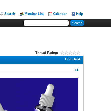
Search
Member List
Calendar
Help
Thread Rating:
Linear Mode
#1