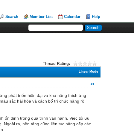
Search
Member List
Calendar
Help
Thread Rating:
Linear Mode
#1
ướng phát triển hiện đại và khả năng thích ứng
màu sắc hài hòa và cách bố trí chức năng rõ
nh ổn định trong quá trình vận hành. Việc tối ưu
. Ngoài ra, nền tảng cũng liên tục nâng cấp các
ến.