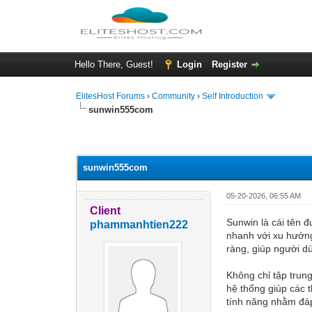
Hello There, Guest!
Login
Register
ElitesHost Forums
›
Community
›
Self Introduction
sunwin555com
0 Vote(s) - 0 Average
1
2
3
4
5
sunwin555com
05-20-2026, 06:55 AM
Client
Sunwin là cái tên đ
phammanhtien222
nhanh với xu hướng
ràng, giúp người dù
Không chỉ tập trung
hệ thống giúp các 
tính năng nhằm đá