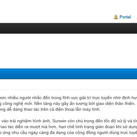
Portal
ược nhiều người nhắc đến trong lĩnh vực giải trí trực tuyến nhờ định h
 công nghệ mới. Nền tảng này gây ấn tượng bởi giao diện thân thiện, 
ng dễ dàng thao tác trên cả điện thoại lẫn máy tính.
 vào trải nghiệm hình ảnh, Sunwin còn chú trọng đến tốc độ xử lý và tí
thao tác diễn ra mượt mà hơn, hạn chế tình trạng gián đoạn khi sử dụng
p ứng nhu cầu ngày càng đa dạng của cộng đồng người dùng trực tuy