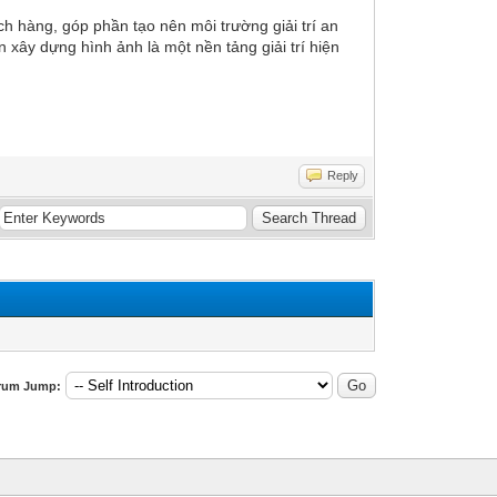
h hàng, góp phần tạo nên môi trường giải trí an
xây dựng hình ảnh là một nền tảng giải trí hiện
Reply
rum Jump: