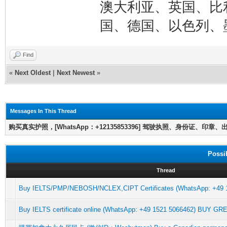
澳大利亚、英国、比
国、德国、以色列、
Find
«
Next Oldest
|
Next Newest
»
Messages In This Thread
购买真实护照，[WhatsApp：+12135853396] 驾驶执照、身份证、印章
Possi
Thread
Buy IELTS/PMP/NEBOSH/NCLEX,CIPT Certificates (WhatsApp: +49
Buy IELTS certificate online (WhatsApp: +49 1521 5066462) BUY G