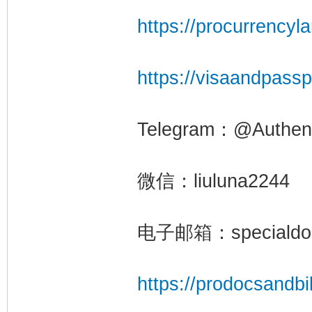
https://procurrencyl
https://visaandpass
Telegram：@Authent
微信：liuluna2244
电子邮箱：specialdoc
https://prodocsandbil