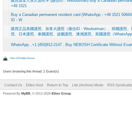
購買加拿大永久居民卡 (微信ID：Wesbutman) Buy a Canadian permanent r
+49 1521
Buy a Canadian permanent resident card (WhatsApp：+49 15
ID：W
購買正品美國護照、加拿大護照（微信ID：Wesbutman）、韓國護
照、日本護照、泰國護照、波蘭護照、澳洲護照、英國護照（WhatsAp
WhatsApp...+1 (450)912-2147 , Buy NEBOSH Certificate Without Exam
View a Printable Version
Users browsing this thread: 1 Guest(s)
Contact Us
Elites Host
Return to Top
Lite (Archive) Mode
RSS Syndicati
Powered By
MyBB
, © 2013-2026
Elites Group
.