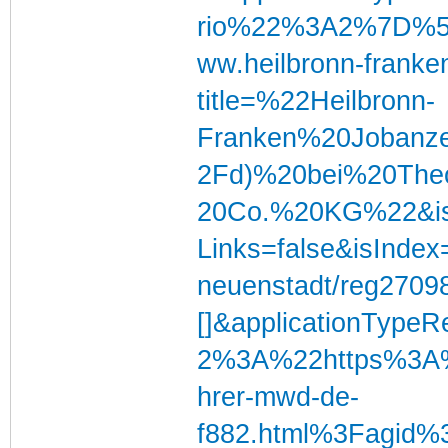
rio%22%3A2%7D%5D&li
ww.heilbronn-franken
title=%22Heilbronn-
Franken%20Jobanz
2Fd)%20bei%20T
20Co.%20KG%22&isM
Links=false&isIndex=
neuenstadt/reg2709
[]&applicationTyp
2%3A%22https%3A%2
hrer-mwd-de-
f882.html%3Fagid