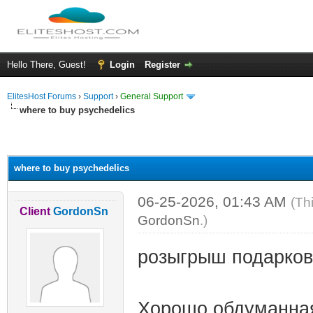
Hello There, Guest!
Login
Register
ElitesHost Forums
›
Support
›
General Support
where to buy psychedelics
ge
where to buy psychedelics
06-25-2026, 01:43 AM
(Th
Client
GordonSn
GordonSn
.)
розыгрыш подарков
Хорошо обдуманная