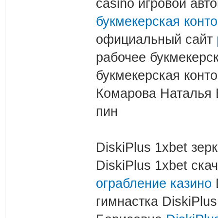
casino игровой авт
букмекерская конт
официальный сайт
рабочее букмекерс
букмекерская конто
Комарова Наталья 
пин
DiskiPlus 1xbet зер
DiskiPlus 1xbet ск
ограбление казино
гимнастка DiskiPlu