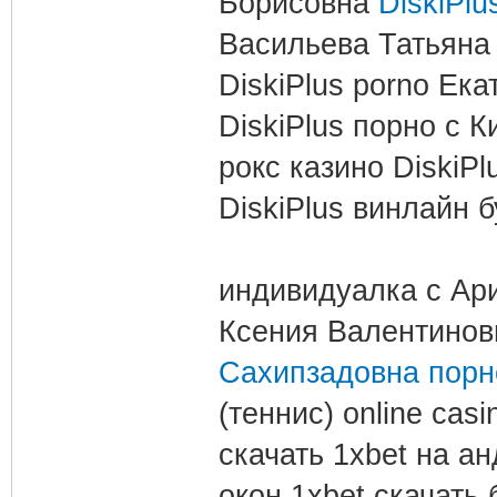
Борисовна
DiskiPlu
Васильева Татьяна 
DiskiPlus porno Ек
DiskiPlus порно с 
рокс казино DiskiP
DiskiPlus винлайн 
индивидуалка с Ар
Ксения Валентинов
Сахипзадовна порн
(теннис) online ca
скачать 1xbet на а
окон 1xbet скачать