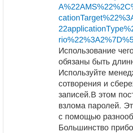
A%22AMS%22%2C%
cationTarget%22%
22applicationTyp
rio%22%3A2%7D%5D&l
Использование чего
обязаны быть длин
Используйте менед
сотворения и сбер
записей.В этом пос
взлома паролей. Э
с помощью разнооб
Большинство прибо