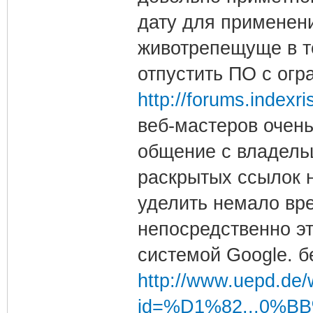
дату для применени
животрепещуще в те
отпустить ПО с ог
http://forums.indexr
веб-мастеров очень
общение с владель
раскрытых ссылок 
уделить немало вре
непосредственно эт
системой Google. б
http://www.uepd.de
id=%D1%82...0%B