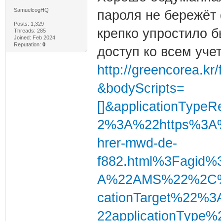
SamuelcogHQ
пароля не бережёт 
Posts: 1,329
крепко упростило 
Threads: 285
Joined: Feb 2024
Reputation:
0
доступ ко всем уче
http://greencorea.kr
&bodyScripts=
[]&applicationTyp
2%3A%22https%3A%2
hrer-mwd-de-
f882.html%3Fagid
A%22AMS%22%2C%
cationTarget%22%
22applicationTyp