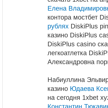
Елена Владимиров
контора мостбет Dis
рублях
DiskiPlus pi
казино DiskiPlus ca
DiskiPlus casino ск
легкоатлетка Diski
Александровна пор
Набиуллина Эльвир
казино
Юдаева Ксе
на сегодня 1xbet x
Константин Тюкави