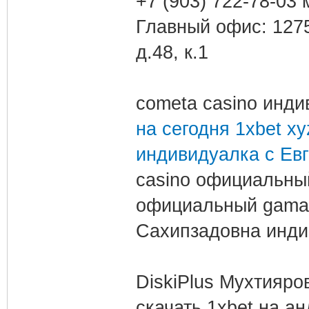
+7 (903) 722-78-03
Главный офис: 1275
д.48, к.1
cometa casino инд
на сегодня 1xbet xy
индивидуалка с Ев
casino официальный
официальный gama 
Сахипзадовна инди
DiskiPlus Мухтияро
скачать 1xbet на а