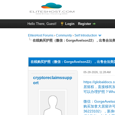
Hello There, Guest!
Login
Register
ElitesHost Forums
›
Community
›
Self Introduction
在线购买护照（微信：GorgeAvelson22），出
0 Vote(s) - 0 Average
1
2
3
4
5
在线购买护照（微信：GorgeAvelson22），出
05-28-2026, 11:28 AM
cryptoreclaimssupp
https://globa
ort
居留权，直接移民加
可以办理护照？Wha
微信：GorgeAvelso
购买加拿大居留许可
36223102），