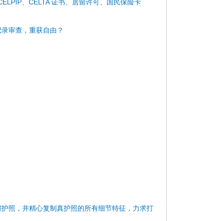
)、CELPIP、CELTA 证书、居留许可、国民保险卡
记录审查，重获自由？
假护照，并精心复制真护照的所有细节特征，力求打