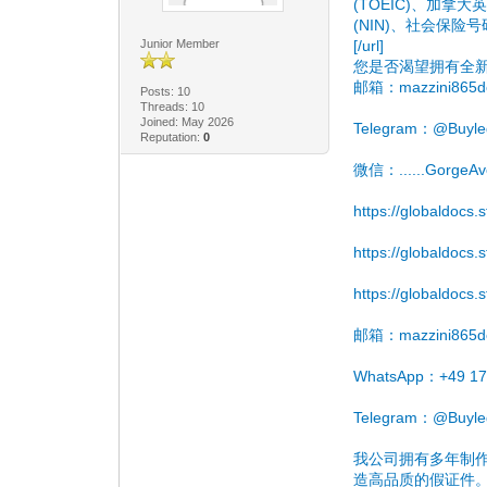
(TOEIC)、加拿大
(NIN)、社会保险
Junior Member
[/url]
您是否渴望拥有全
邮箱：mazzini865d
Posts: 10
Threads: 10
Joined: May 2026
Telegram：@Buyleg
Reputation:
0
微信：......GorgeAv
https://globaldocs.
https://globaldocs
https://globaldocs
邮箱：mazzini865d
WhatsApp：+49 17
Telegram：@Buyleg
我公司拥有多年制
造高品质的假证件