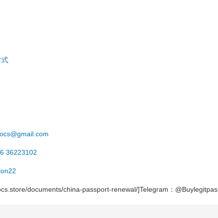
方式
ocs@gmail.com
6 36223102
on22
ldocs.store/documents/china-passport-renewal/]Telegram：@Buylegitpas