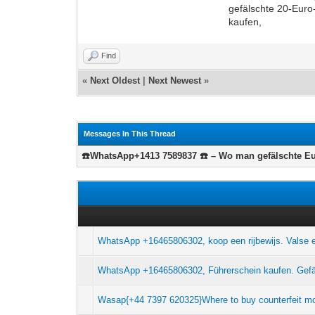
gefälschte 20-Euro
kaufen,
Find
«
Next Oldest
|
Next Newest
»
Messages In This Thread
☎️WhatsApp+1413 7589837 ☎️ – Wo man gefälschte E
WhatsApp +16465806302, koop een rijbewijs. Valse e
WhatsApp +16465806302, Führerschein kaufen. Gefä
Wasap{+44 7397 620325}Where to buy counterfeit