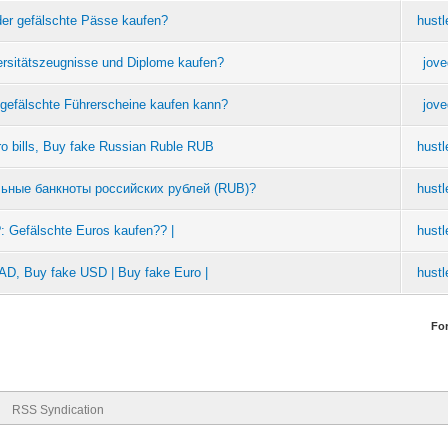
er gefälschte Pässe kaufen?
hustl
rsitätszeugnisse und Diplome kaufen?
jov
efälschte Führerscheine kaufen kann?
jov
o bills, Buy fake Russian Ruble RUB
hustl
льные банкноты российских рублей (RUB)?
hustl
: Gefälschte Euros kaufen?? |
hustl
CAD, Buy fake USD | Buy fake Euro |
hustl
Fo
RSS Syndication