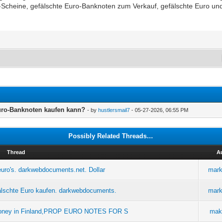
-Scheine, gefälschte Euro-Banknoten zum Verkauf, gefälschte Euro und
uro-Banknoten kaufen kann?
- by
hustlersmail7
- 05-27-2026, 06:55 PM
Possibly Related Threads…
Thread
A
uro's. darkwebdocuments.net. Dollar
mark
lschte Euro kaufen. darkwebdocuments.
mark
 money in Finland,PROP EURO NOTES FOR S
mak