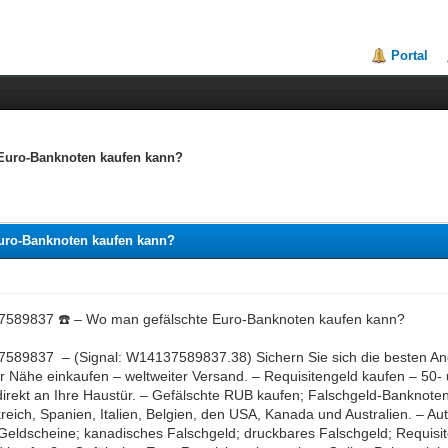
Portal
Euro-Banknoten kaufen kann?
uro-Banknoten kaufen kann?
589837 ☎️ – Wo man gefälschte Euro-Banknoten kaufen kann?
589837 – (Signal: W14137589837.38) Sichern Sie sich die besten Ang
r Nähe einkaufen – weltweiter Versand. – Requisitengeld kaufen – 50- 
irekt an Ihre Haustür. – Gefälschte RUB kaufen; Falschgeld-Banknoten
reich, Spanien, Italien, Belgien, den USA, Kanada und Australien. – A
 Geldscheine; kanadisches Falschgeld; druckbares Falschgeld; Requisit