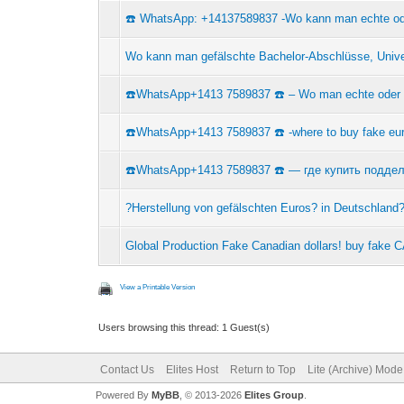
☎️ WhatsApp: +14137589837 -Wo kann man echte od
Wo kann man gefälschte Bachelor-Abschlüsse, Unive
☎️WhatsApp+1413 7589837 ☎️ – Wo man echte oder g
☎️WhatsApp+1413 7589837 ☎️ -where to buy fake eur
☎️WhatsApp+1413 7589837 ☎️ — где купить подде
?Herstellung von gefälschten Euros? in Deutschland?
Global Production Fake Canadian dollars! buy fake 
View a Printable Version
Users browsing this thread: 1 Guest(s)
Contact Us
Elites Host
Return to Top
Lite (Archive) Mode
Powered By
MyBB
, © 2013-2026
Elites Group
.