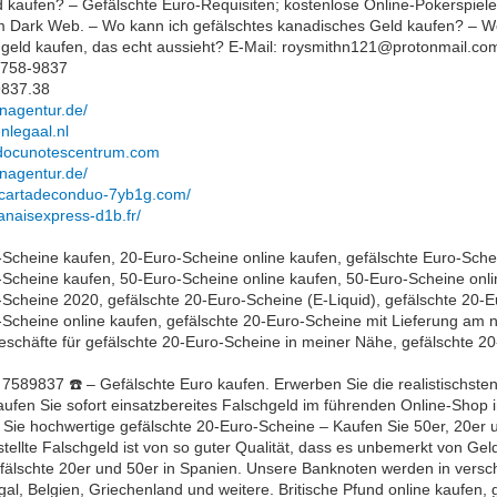
d kaufen? – Gefälschte Euro-Requisiten; kostenlose Online-Pokerspiele
 Dark Web. – Wo kann ich gefälschtes kanadisches Geld kaufen? – Wo
geld kaufen, das echt aussieht? E-Mail: roysmithn121@protonmail.co
)758-9837
9837.38
inagentur.de/
enlegaal.nl
rddocunotescentrum.com
inagentur.de/
arcartadeconduo-7yb1g.com/
ranaisexpress-d1b.fr/
-Scheine kaufen, 20-Euro-Scheine online kaufen, gefälschte Euro-Sche
-Scheine kaufen, 50-Euro-Scheine online kaufen, 50-Euro-Scheine onli
-Scheine 2020, gefälschte 20-Euro-Scheine (E-Liquid), gefälschte 20-
-Scheine online kaufen, gefälschte 20-Euro-Scheine mit Lieferung am 
schäfte für gefälschte 20-Euro-Scheine in meiner Nähe, gefälschte 2
589837 ☎️ – Gefälschte Euro kaufen. Erwerben Sie die realistischsten
fen Sie sofort einsatzbereites Falschgeld im führenden Online-Shop in
 Sie hochwertige gefälschte 20-Euro-Scheine – Kaufen Sie 50er, 20er 
tellte Falschgeld ist von so guter Qualität, dass es unbemerkt von G
efälschte 20er und 50er in Spanien. Unsere Banknoten werden in versch
al, Belgien, Griechenland und weitere. Britische Pfund online kaufen,