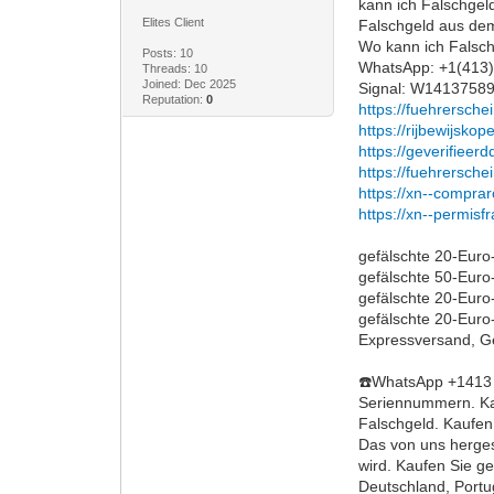
kann ich Falschgel
Elites Client
Falschgeld aus dem
Wo kann ich Falsch
Posts: 10
WhatsApp: +1(413
Threads: 10
Joined: Dec 2025
Signal: W1413758
Reputation:
0
https://fuehrersche
https://rijbewijskop
https://geverifiee
https://fuehrersche
https://xn--compr
https://xn--permisf
gefälschte 20-Euro
gefälschte 50-Euro
gefälschte 20-Euro
gefälschte 20-Euro
Expressversand, Ge
☎️WhatsApp +1413 7
Seriennummern. Kau
Falschgeld. Kaufen
Das von uns herges
wird. Kaufen Sie g
Deutschland, Portug