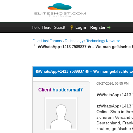
Hello There, Guest!
Login
Register
ElitesHost Forums
›
Technology
›
Technology News
☎️WhatsApp+1413 7589837 ☎️ – Wo man gefälschte 
0 Vote(s) - 0 Average
1
2
3
4
5
☎️WhatsApp+1413 7589837 ☎️ – Wo man gefälschte E
05-27-2026, 06:55 PM
Client
hustlersmail7
☎️WhatsApp+1413 7
☎️WhatsApp+1413 7
Online-Shop in Ihre
sicherem Versand d
Deutschland, Frank
kaufen; gefälschte