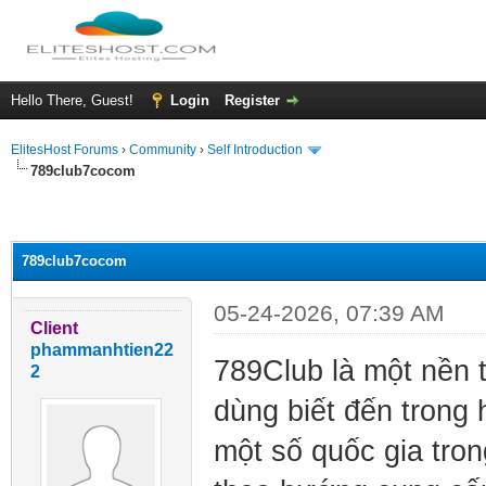
Hello There, Guest!
Login
Register
ElitesHost Forums
›
Community
›
Self Introduction
789club7cocom
ge
789club7cocom
05-24-2026, 07:39 AM
Client
phammanhtien22
789Club là một nền t
2
dùng biết đến trong 
một số quốc gia tro