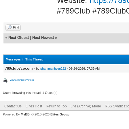
Website:
https://789
#789Club #789Club
Find
«
Next Oldest
|
Next Newest
»
Messages In This Thread
789club7cocom
- by
phammanhtien222
- 05-24-2026, 07:39 AM
View a Printable Version
Users browsing this thread: 1 Guest(s)
Contact Us
Elites Host
Return to Top
Lite (Archive) Mode
RSS Syndicati
Powered By
MyBB
, © 2013-2026
Elites Group
.