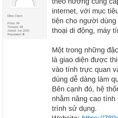
theo hướng cung cấp
internet, với mục ti
Elites Client
tiện cho người dùng 
Posts: 68
Threads: 68
thoại di động, máy t
Joined: Jun 2025
Reputation:
0
Một trong những đặ
là giao diện được th
vào tính trực quan v
dùng dễ dàng làm qu
Bên cạnh đó, hệ thố
nhằm nâng cao tính 
trình sử dụng.