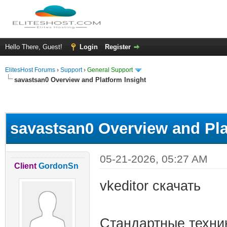
Hello There, Guest!
Login
Register
ElitesHost Forums
›
Support
›
General Support
savastsan0 Overview and Platform Insight
ge
savastsan0 Overview and Pla
05-21-2026, 05:27 AM
Client
GordonSn
vkeditor скачать
Стандартные техни