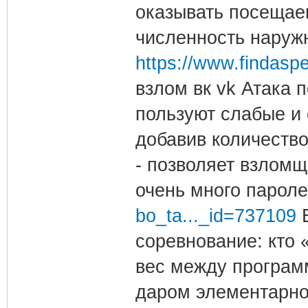
оказывать посещаем
численность наруж
https://www.findasp
взлом вк vk Атака 
пользуют слабые и 
добавив количество
- позволяет взломщ
очень много парол
bo_ta..._id=737109
В
соревнование: кто 
вес между програм
даром элементарно