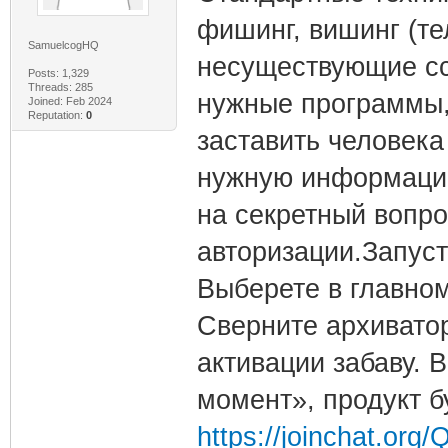
фишинг, вишинг (т
SamuelcogHQ
несуществующие сс
Posts: 1,329
Threads: 285
нужные программы,
Joined: Feb 2024
Reputation:
0
заставить человек
нужную информацию,
на секретный вопро
авторизации.Запус
Выберете в главно
Сверните архивато
активации забаву. 
момент», продукт б
https://joinchat.org