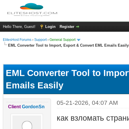
Hello There, Guest!
Login
Register
ElitesHost Forums
›
Support
›
General Support
EML Converter Tool to Import, Export & Convert EML Emails Easily
ge
EML Converter Tool to Impor
Emails Easily
05-21-2026, 04:07 AM
Client
GordonSn
как взломать стран