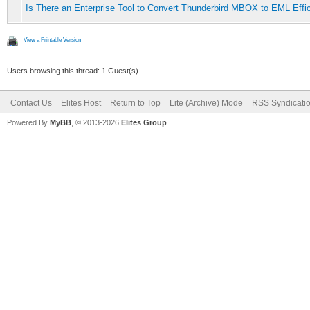
Is There an Enterprise Tool to Convert Thunderbird MBOX to EML Effic
View a Printable Version
Users browsing this thread: 1 Guest(s)
Contact Us
Elites Host
Return to Top
Lite (Archive) Mode
RSS Syndicati
Powered By
MyBB
, © 2013-2026
Elites Group
.