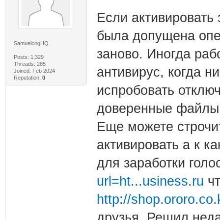
Если активировать 
была допущена опе
SamuelcogHQ
заново. Иногда ра
Posts: 1,329
Threads: 285
антивирус, когда н
Joined: Feb 2024
Reputation:
0
испробовать отключ
доверенные файлы, 
Еще можете строчит
активировать а к ка
для заработки голо
url=ht...usiness.ru
чт
http://shop.ororo.co
друзья. Решил неда