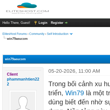
Hello There, Guest!
Login
Register
ElitesHost Forums
›
Community
›
Self Introduction
win79aeucom
ge
win79aeucom
05-20-2026, 11:00 AM
Client
phammanhtien22
Trong bối cảnh xu hư
2
triển,
Win79
là một t
dùng biết đến nhờ s