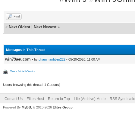
Find
«
Next Oldest
|
Next Newest
»
Messages In This Thread
win79aeucom
- by
phammanhtien222
- 05-20-2026, 11:00 AM
View a Printable Version
Users browsing this thread: 1 Guest(s)
Contact Us
Elites Host
Return to Top
Lite (Archive) Mode
RSS Syndicati
Powered By
MyBB
, © 2013-2026
Elites Group
.