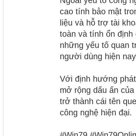
Ngoài yếu tố công n
cao tính bảo mật tro
liệu và hỗ trợ tài k
toàn và tính ổn địn
những yếu tố quan tr
người dùng hiện nay
Với định hướng phát
mở rộng dấu ấn của m
trở thành cái tên qu
công nghệ hiện đại.
#Win79 #Win79Onli