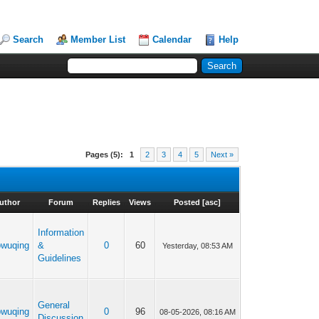
Search
Member List
Calendar
Help
Pages (5):
1
2
3
4
5
Next »
uthor
Forum
Replies
Views
Posted
[
asc
]
Information
owuqing
&
0
60
Yesterday
, 08:53 AM
Guidelines
General
owuqing
0
96
08-05-2026, 08:16 AM
Discussion