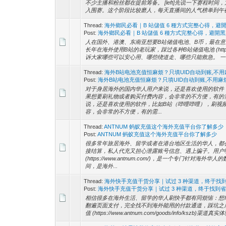
不少主播和粉丝都在提前筹备。 [left]先说一下赛程时间，方便
入围赛。这个阶段比较磨人，每天直播间的人气榜单到午夜 12
Thread:
海外鄉民必看｜B 站儲值 6 種方式完整心得，避
Post:
海外鄉民必看｜B 站儲值 6 種方式完整心得，避開
人在国外、港澳、东南亚想要B站储值电池、B币，最在
长年在海外使用B站的老玩家，踩过各种B站储值电池 (https://ww
诉大家哪些可以安心用、哪些绕道走、哪些只能救急。 一、
Thread:
海外B站电池充值恒麻烦？只填UID自动到账,不
Post:
海外B站电池充值恒麻烦？只填UID自动到账,不用麻
对于身居海外的国内华人用户来说，还是喜欢使用的软件
果想要刷礼物或者购买付费内容，会非常的不方便，有的
说，还是喜欢使用的软件，比如B站（哔哩哔哩），刷视
容，会非常的不方便，有的需...
Thread:
ANTNUM 蚂蚁充值这个海外充值平台你了解多少
Post:
ANTNUM 蚂蚁充值这个海外充值平台你了解多少
很多常年旅居海外、留学或者在港台地区生活的华人，都
接结算，私人代充又担心泄露账号信息、遇上骗子。用户明
(https://www.antnum.com/)，是一个专门
间，是海外...
Thread:
海外快手充值干货分享｜试过 3 种渠道，终于找
Post:
海外快手充值干货分享｜试过 3 种渠道，终于找到
相信很多在海外生活、留学的华人刷快手都有同烦恼：想
翻遍页面支付，完全找不到海外能用的付款通道，踩坑之
值 (https://www.antnum.com/goods/info/k