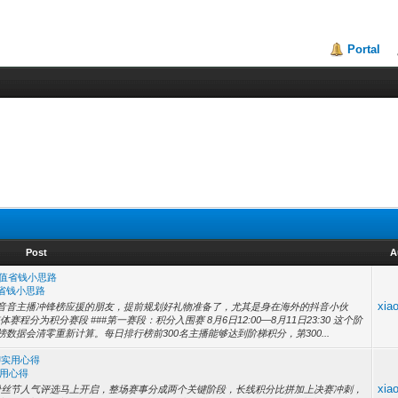
Portal
Post
A
充值省钱小思路
值省钱小思路
xia
音音主播冲锋榜应援的朋友，提前规划好礼物准备了，尤其是身在海外的抖音小伙
分为积分赛段 ###第一赛段：积分入围赛 8月6日12:00—8月11日23:30 这个阶
据会清零重新计算。每日排行榜前300名主播能够达到阶梯积分，第300...
聊实用心得
用心得
xia
夏粉丝节人气评选马上开启，整场赛事分成两个关键阶段，长线积分比拼加上决赛冲刺，