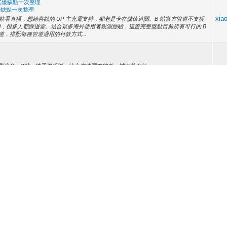
式優缺點一次整理
優缺點一次整理
xia
站看直播，想給喜歡的 UP 主充電支持，卻老是卡在儲值這關。B 站官方管道不支援
八門，很多人都踩過雷。結合眾多海外使用者親測經驗，這篇完整盤點目前所有可行的 B
ilibili)管道，搭配每種管道適用的付款方式...
刷音音、B站、快手俱乐部、比心这些国内软件，被海外充值
xia
得头大。本地银行卡直接充值大多会锁区失败，私人找代充又怕被骗、怕账号出事，换过好几个平台比
。今天纯粹是自用许久真心分享，如果你需要经常给国内主流APP储值，想兼顾划算
活动不用再发愁
不用再发愁
友都在吐槽充值太难，正好趁着新版本活动，把我实测近来的海外充值
xia
给大家，玩家得心，没有夸大宣传。 7月23号刚更新完一大波限时内容，现在正是抢点券的好时机：
换；今天0点大秒霸头部皮肤【翡翠华章】上线上线，周仅限60点券；另外牛年限定公
次性讲清
讲清
xia
接在快手APP内充值快币，国内微信支付宝不在手边，翻遍页面也找不到发票海外的
tnum.com/goods/info/kszb)相关问题逐一解答。 一、海外快手主流充值方式对比 1.
手钱包就可以充值，但海外登录快手会直接...