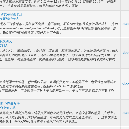
大家规划应援节奏。8 月 6 日中午 12 点一直到 8 月 11 日深夜 23 点半，是积分
 点直接清零重新计算，当天榜单前 300 名的主播能...
開黑充帳號鎖卡坑
黑充帳號鎖卡坑
xia
意无非三件事操作：价格够不划算、麻不麻烦、不会储值完帐号直接被风控冻结。 身为
w.antnum.com/goods/info/bilibili)，今天直接把所有B站储值管道拆解清楚，告
B站官网网页版储备值（海外几乎完全无...
用麻烦别人
烦别人
，比如B站（哔哩哔哩），刷视频、看直播、刷漫画等正常，的体验是没问题的，但如
xia
需要通过内地的朋友来帮忙，现在不用这么麻烦了。对于身居海外的国内华人用户来
频、看直播、刷漫画等正常，的体验是没问题的，但如果想要刷礼物或者购买付费内
会遇到同一个问题：想给国内手游、直播软件充值，本地信用卡、电子钱包却无法直
xia
显对比跨境服务渠道整理后，接触到了 ANTNUM蚂蚁充值
针对海外华人的数字充值网站，下面调查一下这个平台的基础信 一、平台运营背景 稳定运营数年时
到省心充值办法
省心充值办法
xia
给喜欢的主播刷点礼物，结果点开钱包直接无法付款。身边没有国内微信、支付宝，
后，今天把我实测下来的价值渠道、可用的支付方式先充值说清楚。 一、清晰快手充
szb)渠道真实体验对比 1、快手APP内官方充值：海外用户基本行不通...