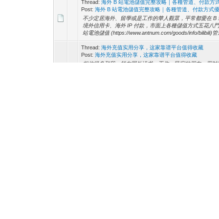
Thread:
海外 B 站電池儲值完整攻略｜各種管道、付款方
Post:
海外 B 站電池儲值完整攻略｜各種管道、付款方式
不少定居海外、留學或是工作的華人觀眾，平常都愛在 B 
境外信用卡、海外 IP 付款，市面上各種儲值方式五花
站電池儲值 (https://www.antnum.com/goods/info/b
Thread:
海外充值实用分享，这家靠谱平台值得收藏
Post:
海外充值实用分享，这家靠谱平台值得收藏
相信很多和我一样在国外读书、工作、民宿的朋友，平时
(https://www.cardmvp.com/)这件事搞
价，标价虚高或结账突然多出隐藏手续费，踏过比特币坑
和安全，可以收藏一...
Thread:
海外华人王者荣耀点券充值实测攻略｜赶新皮肤
Post:
海外华人王者荣耀点券充值实测攻略｜赶新皮肤活动
最近王者更新内容太多，我身边宣传海外、台湾的华人朋
(https://www.antnum.com/)经验完整分享
奥特曼迪迦联动祈愿即将进行，梦奇联动皮肤能用碎片兑
孙...
Thread:
海外快手充值完整教程：充值渠道、支付方式一
Post:
海外快手充值完整教程：充值渠道、支付方式一次性
很多身在国外的华人朋友刷快手时都犯难，海外IP无法直
支付渠道，今天就大家高频搜到的快手充值 (https://www.an
官方APP内充值（海外用户基本行不通） 国内玩家打开快
Pages (5):
1
2
3
4
5
Next »