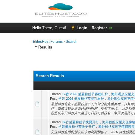
Hello There, Guest!
Login
Register
ElitesHost Forums
›
Search
Results
Search Results
Thread:
抖音 2026 盛夏粉丝节赛程出炉，海外观众应援
Post:
抖音 2026 盛夏粉丝节赛程出炉，海外观众应援充
最近抖音官宣了盛夏粉丝节人气评分的完整赛程，打算给
伴，充值渠道提前做好课功时间，能省下重点。 ##活动整体赛程
段是按单日抖音人气值进行日排行榜排名，每天凌晨排行榜数
Thread:
抖音盛夏粉丝节快要开打，海外粉丝应援充值聊
Post:
抖音盛夏粉丝节快要开打，海外粉丝应援充值聊聊实
关注抖音直播的朋友应该都刷到预告了，2026 抖音盛