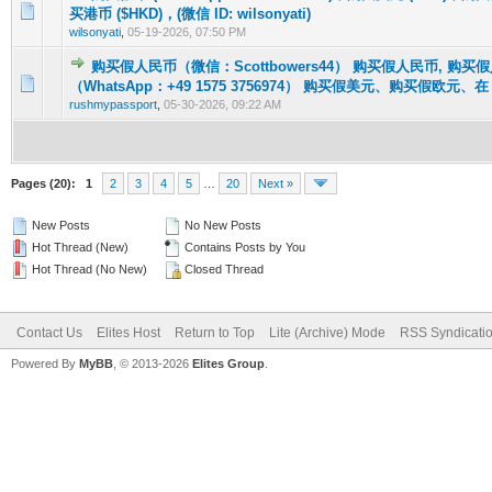
0 Vote(s) - 0 out of 5 in Average
1
2
3
4
5
买港币 ($HKD)，(微信 ID: wilsonyati)
wilsonyati
,
05-19-2026, 07:50 PM
购买假人民币（微信：Scottbowers44） 购买假人民币, 购买
0 Vote(s) - 0 out of 5 in Average
1
2
3
4
5
（WhatsApp：+49 1575 3756974） 购买假美元、购买假欧元、在
rushmypassport
,
05-30-2026, 09:22 AM
Pages (20):
1
2
3
4
5
…
20
Next »
New Posts
No New Posts
Hot Thread (New)
Contains Posts by You
Hot Thread (No New)
Closed Thread
Contact Us
Elites Host
Return to Top
Lite (Archive) Mode
RSS Syndicati
Powered By
MyBB
, © 2013-2026
Elites Group
.