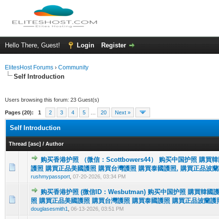
Hello There, Guest!
Login
Register
ElitesHost Forums
›
Community
Self Introduction
Users browsing this forum: 23 Guest(s)
Pages (20):
1
2
3
4
5
…
20
Next »
Self Introduction
Thread
[
asc
]
/
Author
购买香港护照 （微信：Scottbowers44） 购买中国护照 購
0 Vote(s) - 0 out of 5 in Average
1
2
3
4
5
護照 購買正品美國護照 購買台灣護照 購買泰國護照, 購買正品波蘭
rushmypassport
,
07-20-2026, 03:34 PM
购买香港护照 (微信ID：Wesbutman) 购买中国护照 購買韓
0 Vote(s) - 0 out of 5 in Average
1
2
3
4
5
照 購買正品美國護照 購買台灣護照 購買泰國護照 購買正品波蘭護
douglasesmith1
,
06-13-2026, 03:51 PM