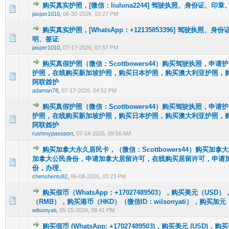
购买真实护照，[微信：liuluna2244] 驾驶执照、身份证、印
0 Vote(s) - 0 out of 5 in Average
1
2
3
4
5
jasper1010
,
06-30-2026, 03:27 PM
购买真实护照，[WhatsApp：+12135853396] 驾驶执照、
0 Vote(s) - 0 out of 5 in Average
1
2
3
4
5
明、签证
jasper1010
,
07-17-2026, 07:57 PM
购买真假护照（微信：Scottbowers44）购买驾驶执照，申
护照，在线购买新加坡护照，购买日本护照，购买澳大利亚护照，
0 Vote(s) - 0 out of 5 in Average
1
2
3
4
5
阿联酋护
adaman78
,
07-17-2026, 04:52 PM
购买真假护照（微信：Scottbowers44）购买驾驶执照，申
护照，在线购买新加坡护照，购买日本护照，购买澳大利亚护照，
0 Vote(s) - 0 out of 5 in Average
1
2
3
4
5
阿联酋护
rushmypassport
,
07-14-2026, 09:56 AM
购买加拿大永久居民卡，（微信：Scottbowers44）购买加
加拿大公民身份，申请加拿大居留许可，在线购买居留许可，申请
0 Vote(s) - 0 out of 5 in Average
1
2
3
4
5
份，办理、
chenshentu92
,
06-08-2026, 03:23 PM
购买假币（WhatsApp：+17027489503），购买美元（US
0 Vote(s) - 0 out of 5 in Average
1
2
3
4
5
（RMB），购买港币（HKD）（微信ID：wilsonyati），购买加元
wilsonyati
,
05-15-2026, 08:41 PM
购买假币 (WhatsApp: +17027489503)，购买美元 (USD)，