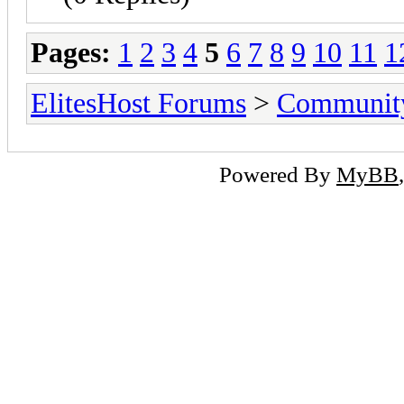
Pages:
1
2
3
4
5
6
7
8
9
10
11
1
ElitesHost Forums
>
Communit
Powered By
MyBB