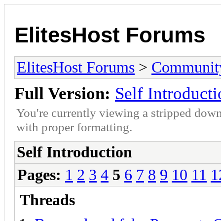
ElitesHost Forums
ElitesHost Forums
>
Communit
Full Version:
Self Introduct
You're currently viewing a stripped down
with proper formatting.
Self Introduction
Pages:
1
2
3
4
5
6
7
8
9
10
11
1
Threads